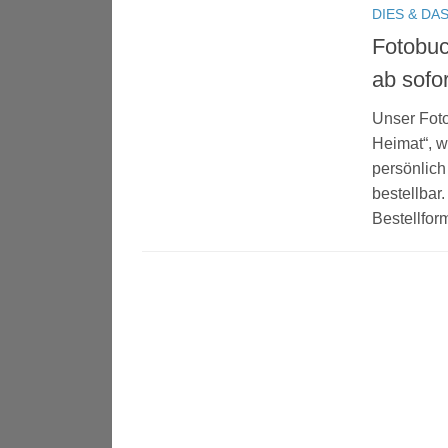
DIES & DA
Fotobuc
ab sofo
Unser Foto
Heimat“, w
persönlich 
bestellbar
Bestellform