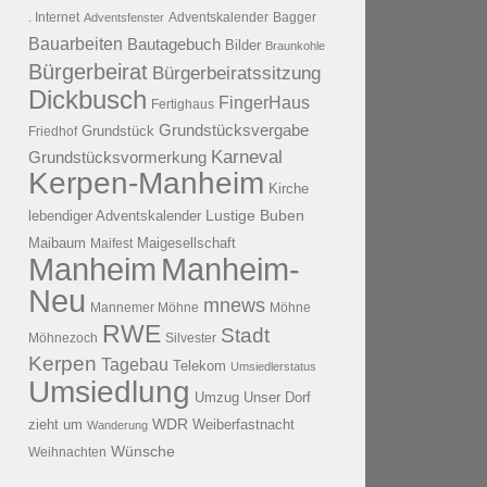
. Internet
Adventsfenster
Adventskalender
Bagger
Bauarbeiten
Bautagebuch
Bilder
Braunkohle
Bürgerbeirat
Bürgerbeiratssitzung
Dickbusch
FingerHaus
Fertighaus
Grundstücksvergabe
Grundstück
Friedhof
Karneval
Grundstücksvormerkung
Kerpen-Manheim
Kirche
lebendiger Adventskalender
Lustige Buben
Maibaum
Maigesellschaft
Maifest
Manheim
Manheim-
Neu
mnews
Mannemer Möhne
Möhne
RWE
Stadt
Möhnezoch
Silvester
Kerpen
Tagebau
Telekom
Umsiedlerstatus
Umsiedlung
Umzug
Unser Dorf
WDR
zieht um
Weiberfastnacht
Wanderung
Wünsche
Weihnachten