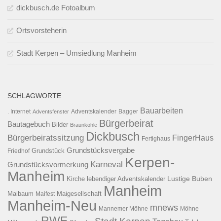
dickbusch.de Fotoalbum
Ortsvorsteherin
Stadt Kerpen – Umsiedlung Manheim
SCHLAGWORTE
Bauarbeiten
. Internet
Adventsfenster
Adventskalender
Bagger
Bürgerbeirat
Bautagebuch
Bilder
Braunkohle
Dickbusch
Bürgerbeiratssitzung
FingerHaus
Fertighaus
Grundstücksvergabe
Grundstück
Friedhof
Kerpen-
Karneval
Grundstücksvormerkung
Manheim
Kirche
lebendiger Adventskalender
Lustige Buben
Manheim
Maibaum
Maigesellschaft
Maifest
Manheim-Neu
mnews
Mannemer Möhne
Möhne
RWE