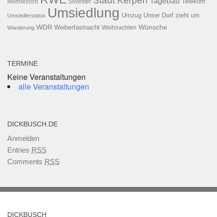
Stadt Kerpen
Tagebau
Telekom
Möhnezoch
Silvester
Umsiedlung
Umzug
Unser Dorf zieht um
Umsiedlerstatus
WDR
Weiberfastnacht
Wünsche
Wanderung
Weihnachten
TERMINE
Keine Veranstaltungen
alle Veranstaltungen
DICKBUSCH.DE
Anmelden
Entries
RSS
Comments
RSS
DICKBUSCH