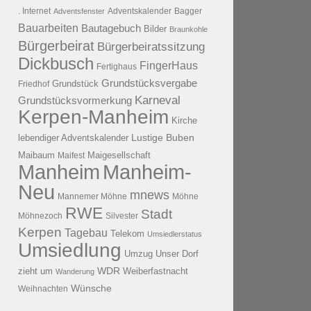
. Internet
Adventsfenster
Adventskalender
Bagger
Bauarbeiten
Bautagebuch
Bilder
Braunkohle
Bürgerbeirat
Bürgerbeiratssitzung
Dickbusch
FingerHaus
Fertighaus
Grundstücksvergabe
Grundstück
Friedhof
Karneval
Grundstücksvormerkung
Kerpen-Manheim
Kirche
lebendiger Adventskalender
Lustige Buben
Maibaum
Maigesellschaft
Maifest
Manheim
Manheim-
Neu
mnews
Mannemer Möhne
Möhne
RWE
Stadt
Möhnezoch
Silvester
Kerpen
Tagebau
Telekom
Umsiedlerstatus
Umsiedlung
Umzug
Unser Dorf
WDR
zieht um
Weiberfastnacht
Wanderung
Wünsche
Weihnachten