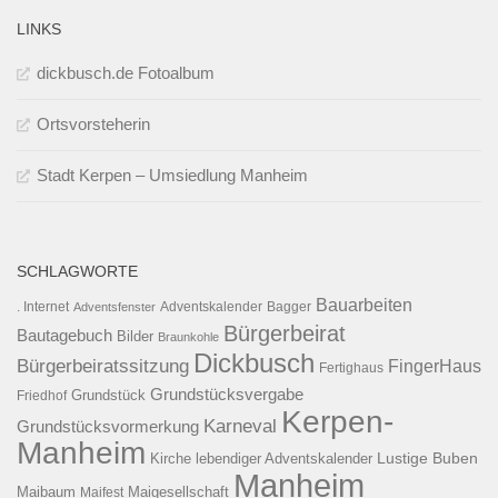
LINKS
dickbusch.de Fotoalbum
Ortsvorsteherin
Stadt Kerpen – Umsiedlung Manheim
SCHLAGWORTE
Bauarbeiten
. Internet
Adventsfenster
Adventskalender
Bagger
Bürgerbeirat
Bautagebuch
Bilder
Braunkohle
Dickbusch
Bürgerbeiratssitzung
FingerHaus
Fertighaus
Grundstücksvergabe
Grundstück
Friedhof
Kerpen-
Karneval
Grundstücksvormerkung
Manheim
Kirche
lebendiger Adventskalender
Lustige Buben
Manheim
Maibaum
Maigesellschaft
Maifest