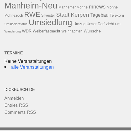
Manheim-Neu
mnews
Mannemer Möhne
Möhne
RWE
Stadt Kerpen
Tagebau
Telekom
Möhnezoch
Silvester
Umsiedlung
Umzug
Unser Dorf zieht um
Umsiedlerstatus
WDR
Weiberfastnacht
Wünsche
Wanderung
Weihnachten
TERMINE
Keine Veranstaltungen
alle Veranstaltungen
DICKBUSCH.DE
Anmelden
Entries
RSS
Comments
RSS